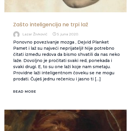
Zašto inteligencija ne trpi laž
Lazar Živković
5. juna 2020.
Ponovno povezivanje mozga , Dejvid Planket
Pamet i laž su najveći neprijatelji! Nije potrebno
čitati između redova da bismo shvatili da nas neko
laže. Dovoljno je pročitati svaki red, ponekada i
svaki drugi. E, to su one laži koje nam smetaju.
Providne laži inteligentnom čoveku se ne mogu
prodati. Čuješ jednu rečenicu i jasno ti […]
READ MORE