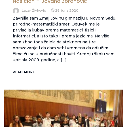
Naš član – Jovana Zoranović
Lazar Živković
28. juna 2020.
Završila sam Zmaj Jovinu gimnaziju u Novom Sadu,
prirodno-matematički smer. Oduvek me je
privlačila ljubav prema matematici, fizici i
informatici, a isto tako i prema jezicima. Najviše
sam zbog toga želela da steknem najšire
obrazovanje i da dam sebi vremena da odlučim
čime ću se u budućnosti baviti. Srednju školu sam
upisala 2009. godine, a […]
READ MORE