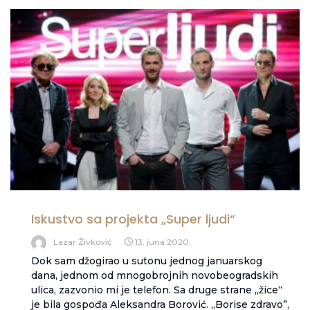
Iskustvo sa projekta „Super ljudi“
Lazar Živković
13. juna 2020.
Dok sam džogirao u sutonu jednog januarskog
dana, jednom od mnogobrojnih novobeogradskih
ulica, zazvonio mi je telefon. Sa druge strane „žice“
je bila gospođa Aleksandra Borović. „Borise zdravo”,