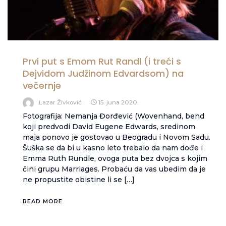
Prvi put s Emom Rut Randl (i treći s
Dejvidom Judžinom Edvardsom) na
večernje
Lazar Živković
15. juna 2020.
Fotografija: Nemanja Đorđević (Wovenhand, bend
koji predvodi David Eugene Edwards, sredinom
maja ponovo je gostovao u Beogradu i Novom Sadu.
Šuška se da bi u kasno leto trebalo da nam dođe i
Emma Ruth Rundle, ovoga puta bez dvojca s kojim
čini grupu Marriages. Probaću da vas ubedim da je
ne propustite obistine li se […]
READ MORE