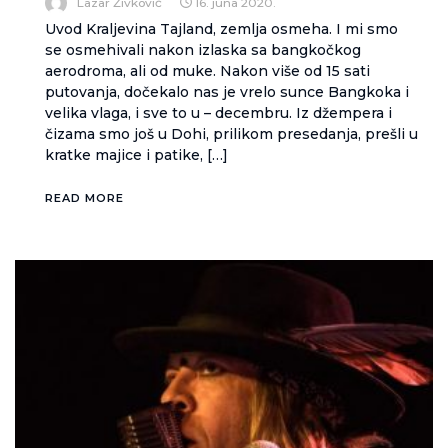
Lazar Živković
16. juna 2020.
Uvod Kraljevina Tajland, zemlja osmeha. I mi smo
se osmehivali nakon izlaska sa bangkočkog
aerodroma, ali od muke. Nakon više od 15 sati
putovanja, dočekalo nas je vrelo sunce Bangkoka i
velika vlaga, i sve to u – decembru. Iz džempera i
čizama smo još u Dohi, prilikom presedanja, prešli u
kratke majice i patike, […]
READ MORE