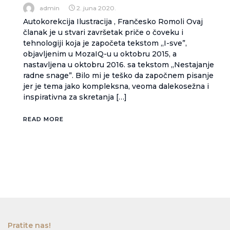
admin
2. juna 2020.
Autokorekcija Ilustracija , Frančesko Romoli Ovaj
članak je u stvari završetak priče o čoveku i
tehnologiji koja je započeta tekstom „I-sve”,
objavljenim u MozaIQ-u u oktobru 2015, a
nastavljena u oktobru 2016. sa tekstom „Nestajanje
radne snage”. Bilo mi je teško da započnem pisanje
jer je tema jako kompleksna, veoma dalekosežna i
inspirativna za skretanja […]
READ MORE
Pratite nas!