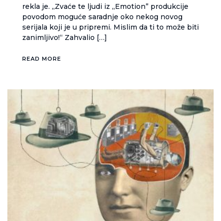
rekla je. „Zvaće te ljudi iz „Emotion” produkcije
povodom moguće saradnje oko nekog novog
serijala koji je u pripremi. Mislim da ti to može biti
zanimljivo!“ Zahvalio […]
READ MORE