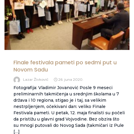
Finale festivala pameti po sedmi put u
Novom Sadu
Lazar Živković
26. juna 2020.
Fotografija: Vladimir Jovanović Posle 9 meseci
preliminarnih takmičenja u srednjim školama u 7
država i 10 regiona, stigao je i taj, sa velikim
nestrpljenjem, očekivani dan: veliko Finale
Festivala pameti. U petak, 12. maja finalisti su počeli
da pristižu u glavni grad Vojvodine. Bez obzira što
su mnogi putovali do Novog Sada (takmičari iz Pule
[…]