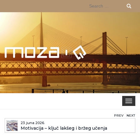
Search
for:
Toggle 
PREV
NEXT
23. juna 2026.
Motivacija – ključ lakšeg i bržeg učenja