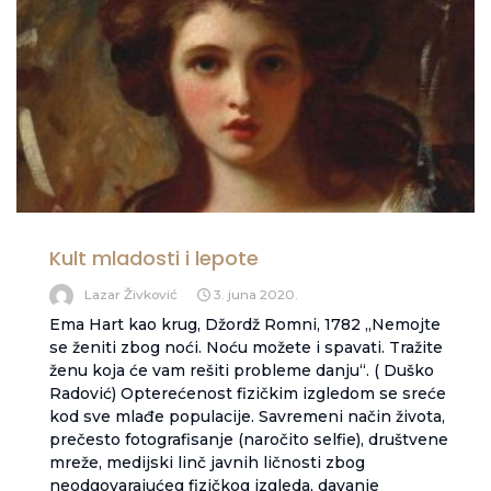
Kult mladosti i lepote
Lazar Živković
3. juna 2020.
Ema Hart kao krug, Džordž Romni, 1782 „Nemojte
se ženiti zbog noći. Noću možete i spavati. Tražite
ženu koja će vam rešiti probleme danju“. ( Duško
Radović) Opterećenost fizičkim izgledom se sreće
kod sve mlađe populacije. Savremeni način života,
prečesto fotografisanje (naročito selfie), društvene
mreže, medijski linč javnih ličnosti zbog
neodgovarajućeg fizičkog izgleda, davanje