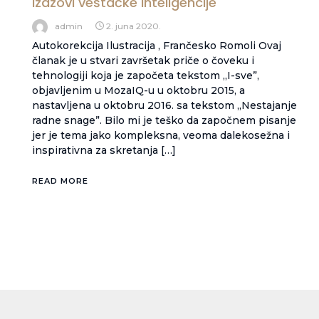
Izazovi veštačke inteligencije
admin
2. juna 2020.
Autokorekcija Ilustracija , Frančesko Romoli Ovaj
članak je u stvari završetak priče o čoveku i
tehnologiji koja je započeta tekstom „I-sve”,
objavljenim u MozaIQ-u u oktobru 2015, a
nastavljena u oktobru 2016. sa tekstom „Nestajanje
radne snage”. Bilo mi je teško da započnem pisanje
jer je tema jako kompleksna, veoma dalekosežna i
inspirativna za skretanja […]
READ MORE