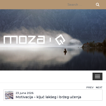
Search
for:
Toggle 
PREV
NEXT
23. juna 2026.
Motivacija – ključ lakšeg i bržeg učenja