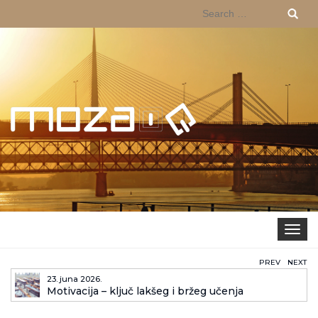
Search
for:
Toggle 
PREV
NEXT
23. juna 2026.
Motivacija – ključ lakšeg i bržeg učenja