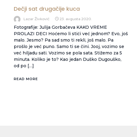
Dečji sat drugačije kuca
Lazar Živković
23. avgusta 2020.
Fotografije: Julija Gorbačeva KAKO VREME
PROLAZI DECI Hoćemo li stići već jednom? Evo, još
malo. Jesmo? Pa sad smo ti rekli, još malo. Pa
prošlo je već puno. Samo ti se čini. Jooj, vozimo se
već hiljadu sati. Vozimo se pola sata. Stižemo za 5
minuta. Koliko je to? Kao jedan Duško Dugouško,
od po […]
READ MORE