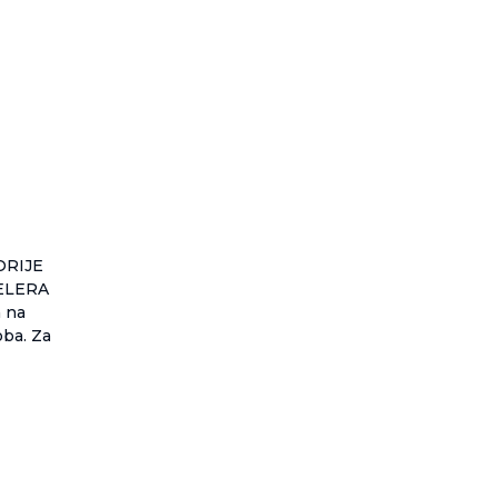
ORIJE
ELERA
 na
oba. Za