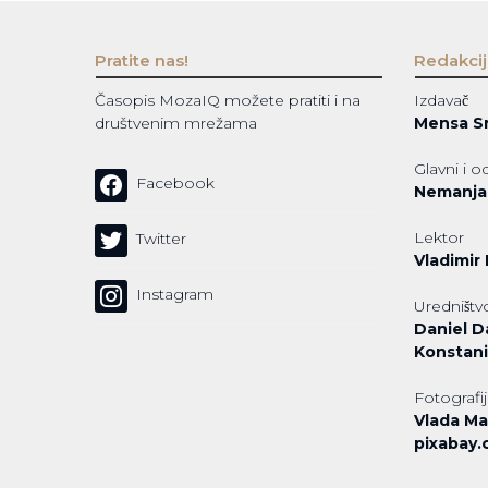
Pratite nas!
Redakcij
Časopis MozaIQ možete pratiti i na
Izdavač
društvenim mrežama
Mensa Sr
Glavni i 
Facebook
Nemanja 
Lektor
Twitter
Vladimir 
Instagram
Uredništv
Daniel Da
Konstani
Fotografij
Vlada Ma
pixabay