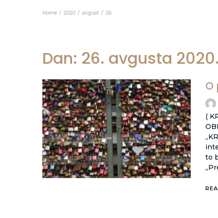
Home
2020
avgust
26
Dan:
26. avgusta 2020
O 
( 
OBR
„KR
int
to 
„Pr
REA