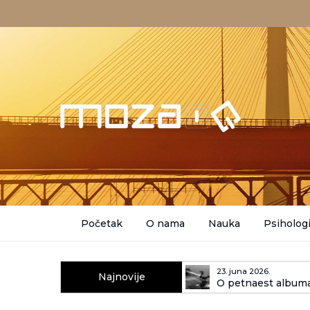
Početak
O nama
Nauka
Psihologi
23. juna 2026.
Najnovije
O petnaest albuma
kasnije)