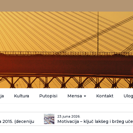
ja
Kultura
Putopisi
Mensa
Kontakt
Ulog
23. juna 2026.
 2015. (deceniju
Motivacija – ključ lakšeg i bržeg uč