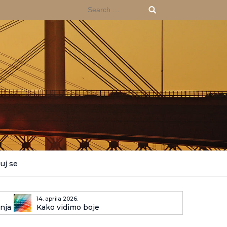
Search
for:
uj se
14. aprila 2026.
enja
Kako vidimo boje