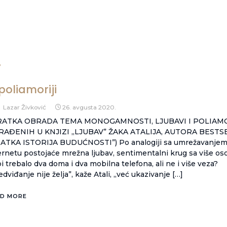
.
poliamoriji
Lazar Živković
26. avgusta 2020.
KRATKA OBRADA TEMA MONOGAMNOSTI, LJUBAVI I POLIAM
AĐENIH U KNJIZI „LJUBAV” ŽAKA ATALIJA, AUTORA BESTS
ATKA ISTORIJA BUDUĆNOSTI”) Po analogiji sa umrežavanjem
ernetu postojaće mrežna ljubav, sentimentalni krug sa više os
bi trebalo dva doma i dva mobilna telefona, ali ne i više veza?
edviđanje nije želja”, kaže Atali, „već ukazivanje […]
D MORE