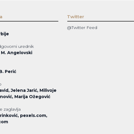
a
Twitter
@Twitter Feed
bije
odgovorni urednik
M. Angelovski
B. Perić
o
vid, Jelena Jarić, Milivoje
nović, Marija Ožegović
e zaglavlja
rinković, pexels.com,
.com