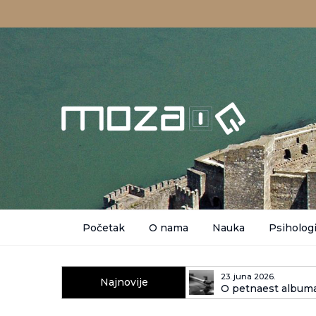
Početak
O nama
Nauka
Psihologi
23. juna 2026.
Najnovije
O petnaest albuma
kasnije)