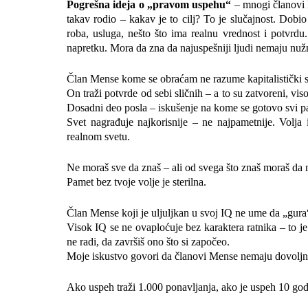
Pogrešna ideja o „pravom uspehu“
– mnogi članovi M
takav rodio – kakav je to cilj? To je slučajnost. Dobi
roba, usluga, nešto što ima realnu vrednost i potvrd
napretku. Mora da zna da najuspešniji ljudi nemaju nužn
Član Mense kome se obraćam ne razume kapitalistički siste
On traži potvrde od sebi sličnih – a to su zatvoreni, vi
Dosadni deo posla – iskušenje na kome se gotovo svi pam
Svet nagrađuje najkorisnije – ne najpametnije. Volja
realnom svetu.
Ne moraš sve da znaš – ali od svega što znaš moraš da n
Pamet bez tvoje volje je sterilna.
Član Mense koji je uljuljkan u svoj IQ ne ume da „gura
Visok IQ se ne ovaploćuje bez karaktera ratnika – to je 
ne radi, da završiš ono što si započeo.
Moje iskustvo govori da članovi Mense nemaju dovoljno
Ako uspeh traži 1.000 ponavljanja, ako je uspeh 10 go