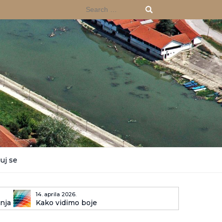
uj se
14. aprila 2026.
enja
Kako vidimo boje