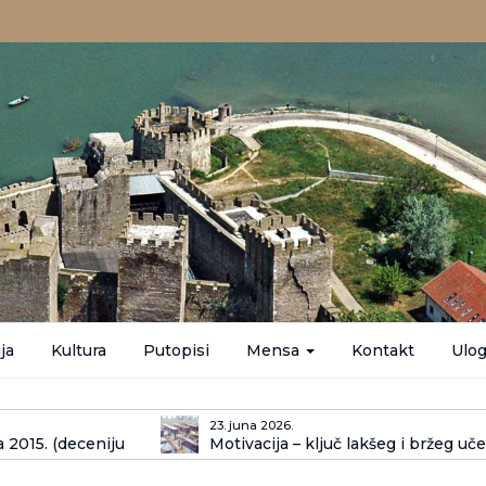
ja
Kultura
Putopisi
Mensa
Kontakt
Ulog
23. juna 2026.
 2015. (deceniju
Motivacija – ključ lakšeg i bržeg uč