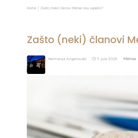
Home
Zašto (neki) članovi Mense nisu uspešni?
Zašto (neki) članovi 
Nemanja Angelovski
7. jula 2025.
Mensa