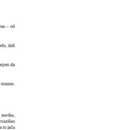
ama – od
elo, dali
dejom da
 resurse.
 navike,
revazišao
a to jača