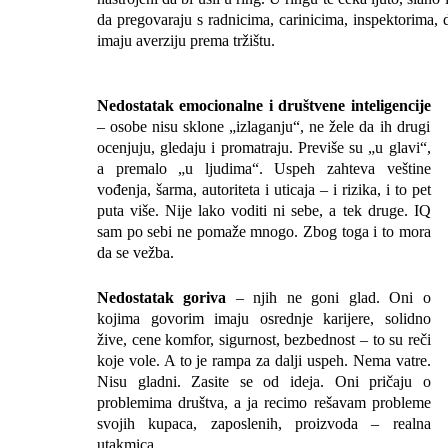
da pregovaraju s radnicima, carinicima, inspektorima, d
imaju averziju prema tržištu.
Nedostatak emocionalne i društvene inteligencije
– osobe nisu sklone „izlaganju“, ne žele da ih drugi
ocenjuju, gledaju i promatraju. Previše su „u glavi“,
a premalo „u ljudima“. Uspeh zahteva veštine
vođenja, šarma, autoriteta i uticaja – i rizika, i to pet
puta više. Nije lako voditi ni sebe, a tek druge. IQ
sam po sebi ne pomaže mnogo. Zbog toga i to mora
da se vežba.
Nedostatak goriva
– njih ne goni glad. Oni o
kojima govorim imaju osrednje karijere, solidno
žive, cene komfor, sigurnost, bezbednost – to su reči
koje vole. A to je rampa za dalji uspeh. Nema vatre.
Nisu gladni. Zasite se od ideja. Oni pričaju o
problemima društva, a ja recimo rešavam probleme
svojih kupaca, zaposlenih, proizvoda – realna
utakmica.