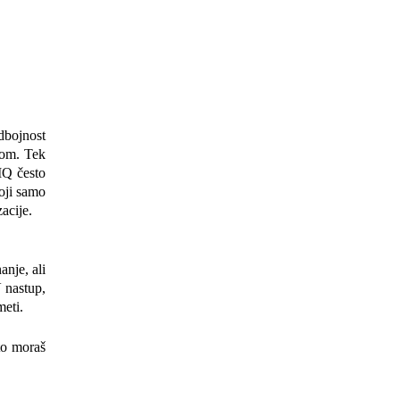
dbojnost
jom. Tek
 IQ često
koji samo
zacije.
anje, ali
 nastup,
meti.
to moraš