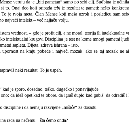
ense veruju da je „biti pametan“ samo po sebi cilj. Sudbina je učinila
o si to. Onaj deo koji pripada
tebi
je rezultat te pameti: nešto konkretno
u. To je tvoja meta. Član Mense koji meša uzrok i posledicu sam seb
o najveći intelekt – već najjaču volju.
m vrednosti – gde je profit cilj, a ne moral, teorija ili intelektualne v
soko intelektualni krugovi.Disciplina je test na kome mnogi pametni ljud
etni sapletu. Dijeta, zdrava ishrana – isto.
 i upornost na kraju pobede i najveći mozak, ako se taj mozak ne ak
apraviš neki rezultat. To je uspeh.
“ kad je sporo, dosadno, teško, dugačko i ponavljajuće.
ono: da ideš opet kad te obore, da igraš duplo kad gubiš, da odradiš i 
 discipline i da nemaju razvijene „mišiće“ za dosadu.
dina rada na nečemu – šta ćemo onda?