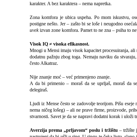
karakter. A bez karaktera – nema napretka.
Zona komfora je ubica uspeha. Po mom iskustvu, oso
postigne nešto. Jer – zašto bi se loše i neugodno osećala
uvek
izvan zone komfora. Pamet to ne zna – psiha to n
Visok IQ ≠ visoka efikasnost.
Mnogi u Mensi imaju visok kapacitet procesuiranja, al
dodatnu pažnju zbog toga. Nemaju naviku da stvaraju, 
često Alkatraz.
Nije znanje moć – već primenjeno znanje.
A da bi primenio – moraš da se uprljaš, moraš da se 
delegiraš.
Ljudi iz Mense često se zadovolje teorijom. Pišu eseje 
nema ničeg lošeg) – ali ne prave firme, proizvode, priho
stvarnosti. Savet je da se napravi dodatni korak i uloži t
Averzija prema „prljavom“ poslu i tržištu
– tržište 
nastrojeni da bi ušli u ring. U ringu te čeka ljuto, slan