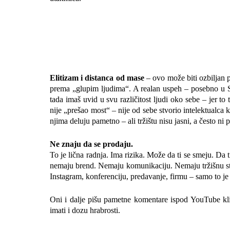
Elitizam i distanca od mase
– ovo može biti ozbiljan 
prema „glupim ljudima“. A realan uspeh – posebno u Sr
tada imaš uvid u svu različitost ljudi oko sebe – jer to t
nije „prešao most“ – nije od sebe stvorio intelektualca
njima deluju pametno – ali tržištu nisu jasni, a često ni 
Ne znaju da se prodaju.
To je lična radnja. Ima rizika. Može da ti se smeju. Da t
nemaju brend. Nemaju komunikaciju. Nemaju tržišnu str
Instagram, konferenciju, predavanje, firmu – samo to je
Oni i dalje pišu pametne komentare ispod YouTube kli
imati i dozu hrabrosti.