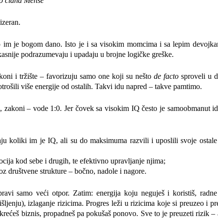
mo člana Mense
mizeran.
što im je bogom dano. Isto je i sa visokim momcima i sa lepim devojk
asnije podrazumevaju i upadaju u brojne logičke greške.
akoni i tržište – favorizuju samo one koji su nešto
de facto
sproveli u d
otrošili više energije od ostalih. Takvi idu napred – takve pamtimo.
e, zakoni – vode 1:0. Jer čovek sa visokim IQ često je samoobmanut i
ju koliki im je IQ, ali su do maksimuma razvili i uposlili svoje ostale
cija kod sebe i drugih, te efektivno upravljanje njima;
roz društvene strukture – bočno, nadole i nagore.
vi samo veći otpor. Zatim: energija koju neguješ i koristiš, radne
jenju), izlaganje rizicima. Progres leži u rizicima koje si preuzeo i p
pokrećeš biznis, propadneš pa pokušaš ponovo. Sve to je preuzeti rizik – 