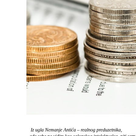
Iz ugla Nemanje Antića – realnog preduzetnika,