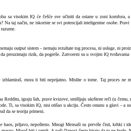
ba sa visokim IQ će češće sve učiniti da ostane u zoni komfora, a
? Na taj način, ne iskoriste se svi potencijali inteligentne osobe. Pravi
e razume.
i nemaju
output
sistem – nemaju rezultate tog procesa, ni usluge, ni proi
da preuzimaju rizik, da pogreše. Zatvoreni su u svojim IQ tvrđavama –
izblamiraš, mora ti biti neprijatno. Mislite o tome. Taj proces ne 
na Redditu, igraju šah, prave kvizove, smišljaju ukrštene reči (u čemu,
de. Ti, sa visokim IQ, nisi otišao u akciju. Često ostanu u glavi – a u
rud da se teorija primeni.
je haos, prljavo, nepošteno. Mnogi Mensaši su previše čisti, krhki i ide
o i masno. Moraš biti i ratnik. A naši članovi često biraju da to ne budu