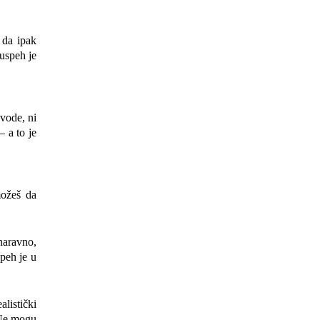
 da ipak
 uspeh je
zvode, ni
 a to je
možeš da
 naravno,
speh je u
alistički
. Ne mogu