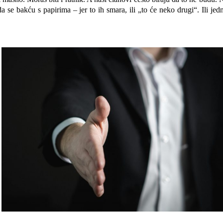
a se bakću s papirima – jer to ih smara, ili „to će neko drugi“. Ili je