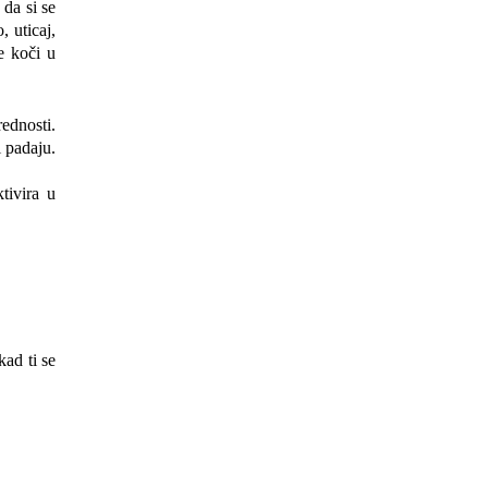
 da si se
, uticaj,
e koči u
rednosti.
i padaju.
tivira u
kad ti se