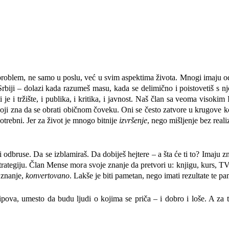
problem, ne samo u poslu, već u svim aspektima života. Mnogi imaju o
biji – dolazi kada razumeš masu, kada se delimično i poistovetiš s n
i je i tržište, i publika, i kritika, i javnost. Naš član sa veoma visokim
 koji zna da se obrati običnom čoveku. Oni se često zatvore u krugove 
potrebni. Jer za život je mnogo bitnije
izvršenje
, nego mišljenje bez reali
i odbruse. Da se izblamiraš. Da dobiješ hejtere – a šta će ti to? Imaju zn
ategiju. Član Mense mora svoje znanje da pretvori u: knjigu, kurs, TV
 znanje,
konvertovano
. Lakše je biti pametan, nego imati rezultate te pa
pova, umesto da budu ljudi o kojima se priča – i dobro i loše. A za 