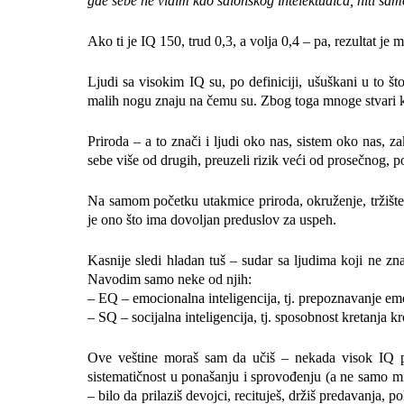
gde sebe ne vidim kao salonskog intelektualca, niti sa
Ako ti je IQ 150, trud 0,3, a volja 0,4 – pa, rezultat je 
Ljudi sa visokim IQ su, po definiciji, ušuškani u to 
malih nogu znaju na čemu su. Zbog toga mnoge stvari k
Priroda – a to znači i ljudi oko nas, sistem oko nas, z
sebe više od drugih, preuzeli rizik veći od prosečnog, p
Na samom početku utakmice priroda, okruženje, tržišt
je ono što ima dovoljan preduslov za uspeh.
Kasnije sledi hladan tuš – sudar sa ljudima koji ne zna
Navodim samo neke od njih:
– EQ – emocionalna inteligencija, tj. prepoznavanje emo
– SQ – socijalna inteligencija, tj. sposobnost kretanja k
Ove veštine moraš sam da učiš – nekada visok IQ pra
sistematičnost u ponašanju i sprovođenju (a ne samo mišl
– bilo da prilaziš devojci, recituješ, držiš predavanja, 