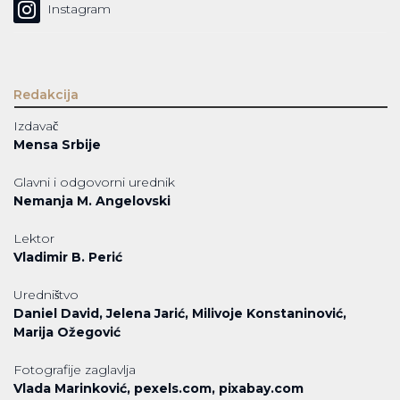
Instagram
Redakcija
Izdavač
Mensa Srbije
Glavni i odgovorni urednik
Nemanja M. Angelovski
Lektor
Vladimir B. Perić
Uredništvo
Daniel David, Jelena Jarić, Milivoje Konstaninović,
Marija Ožegović
Fotografije zaglavlja
Vlada Marinković, pexels.com, pixabay.com