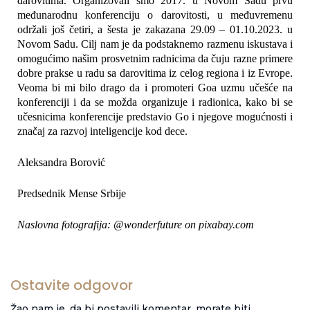
darovitima. Organizovali smo 2017. u Novom Sadu prvu
međunarodnu konferenciju o darovitosti, u međuvremenu
održali još četiri, a šesta je zakazana 29.09 – 01.10.2023. u
Novom Sadu. Cilj nam je da podstaknemo razmenu iskustava i
omogućimo našim prosvetnim radnicima da čuju razne primere
dobre prakse u radu sa darovitima iz celog regiona i iz Evrope.
Veoma bi mi bilo drago da i promoteri Goa uzmu učešće na
konferenciji i da se možda organizuje i radionica, kako bi se
učesnicima konferencije predstavio Go i njegove mogućnosti i
značaj za razvoj inteligencije kod dece.
Aleksandra Borović
Predsednik Mense Srbije
Naslovna fotografija: @wonderfuture on pixabay.com
Ostavite odgovor
Žao nam je, da bi postavili komentar, morate
biti