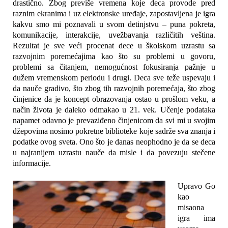
drastično. Zbog previše vremena koje deca provode pred
raznim ekranima i uz elektronske uređaje, zapostavljena je igra
kakvu smo mi poznavali u svom detinjstvu – puna pokreta,
komunikacije, interakcije, uvežbavanja različitih veština.
Rezultat je sve veći procenat dece u školskom uzrastu sa
razvojnim poremećajima kao što su problemi u govoru,
problemi sa čitanjem, nemogućnost fokusiranja pažnje u
dužem vremenskom periodu i drugi. Deca sve teže uspevaju i
da nauče gradivo, što zbog tih razvojnih poremećaja, što zbog
činjenice da je koncept obrazovanja ostao u prošlom veku, a
način života je daleko odmakao u 21. vek. Učenje podataka
napamet odavno je prevaziđeno činjenicom da svi mi u svojim
džepovima nosimo pokretne biblioteke koje sadrže sva znanja i
podatke ovog sveta. Ono što je danas neophodno je da se deca
u najranijem uzrastu nauče da misle i da povezuju stečene
informacije.
Upravo Go
kao
misaona
igra ima