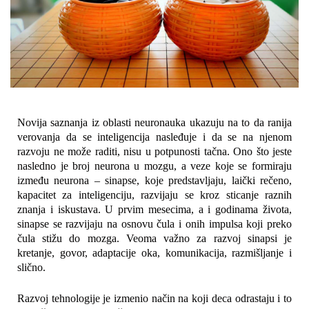
Novija saznanja iz oblasti neuronauka ukazuju na to da ranija
verovanja da se inteligencija nasleđuje i da se na njenom
razvoju ne može raditi, nisu u potpunosti tačna. Ono što jeste
nasledno je broj neurona u mozgu, a veze koje se formiraju
između neurona – sinapse, koje predstavljaju, laički rečeno,
kapacitet za inteligenciju, razvijaju se kroz sticanje raznih
znanja i iskustava. U prvim mesecima, a i godinama života,
sinapse se razvijaju na osnovu čula i onih impulsa koji preko
čula stižu do mozga. Veoma važno za razvoj sinapsi je
kretanje, govor, adaptacije oka, komunikacija, razmišljanje i
slično.
Razvoj tehnologije je izmenio način na koji deca odrastaju i to