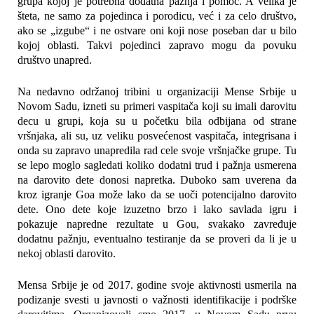
grupa kojoj je potrebna dodatna pažnja i pomoć. A velika je
šteta, ne samo za pojedinca i porodicu, već i za celo društvo,
ako se „izgube“ i ne ostvare oni koji nose poseban dar u bilo
kojoj oblasti. Takvi pojedinci zapravo mogu da povuku
društvo unapred.
Na nedavno održanoj tribini u organizaciji Mense Srbije u
Novom Sadu, izneti su primeri vaspitača koji su imali darovitu
decu u grupi, koja su u početku bila odbijana od strane
vršnjaka, ali su, uz veliku posvećenost vaspitača, integrisana i
onda su zapravo unapredila rad cele svoje vršnjačke grupe. Tu
se lepo moglo sagledati koliko dodatni trud i pažnja usmerena
na darovito dete donosi napretka. Duboko sam uverena da
kroz igranje Goa može lako da se uoči potencijalno darovito
dete. Ono dete koje izuzetno brzo i lako savlada igru i
pokazuje napredne rezultate u Gou, svakako zavređuje
dodatnu pažnju, eventualno testiranje da se proveri da li je u
nekoj oblasti darovito.
Mensa Srbije je od 2017. godine svoje aktivnosti usmerila na
podizanje svesti u javnosti o važnosti identifikacije i podrške