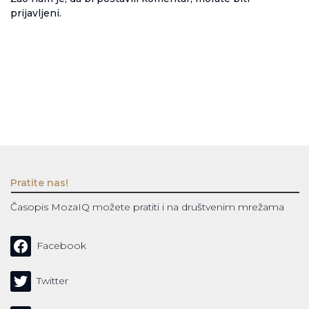
prijavljeni
.
Pratite nas!
Časopis MozaIQ možete pratiti i na društvenim mrežama
Facebook
Twitter