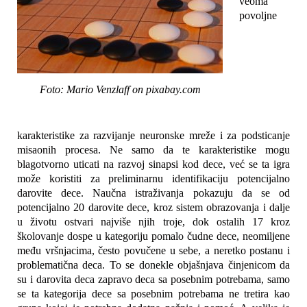
veoma
povoljne
Foto: Mario Venzlaff on pixabay.com
karakteristike za razvijanje neuronske mreže i za podsticanje
misaonih procesa. Ne samo da te karakteristike mogu
blagotvorno uticati na razvoj sinapsi kod dece, već se ta igra
može koristiti za preliminarnu identifikaciju potencijalno
darovite dece. Naučna istraživanja pokazuju da se od
potencijalno 20 darovite dece, kroz sistem obrazovanja i dalje
u životu ostvari najviše njih troje, dok ostalih 17 kroz
školovanje dospe u kategoriju pomalo čudne dece, neomiljene
među vršnjacima, često povučene u sebe, a neretko postanu i
problematična deca. To se donekle objašnjava činjenicom da
su i darovita deca zapravo deca sa posebnim potrebama, samo
se ta kategorija dece sa posebnim potrebama ne tretira kao