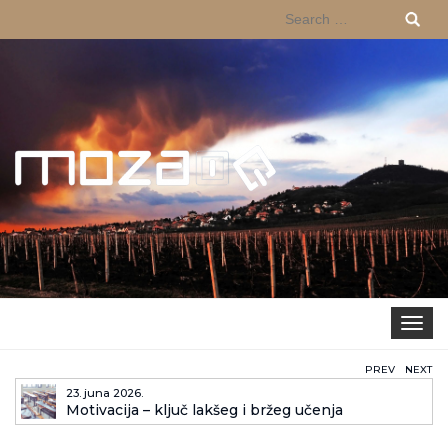
Toggle 
PREV
NEXT
23. juna 2026.
Motivacija – ključ lakšeg i bržeg učenja